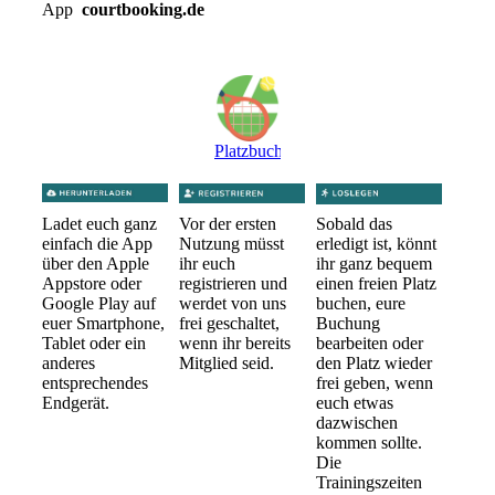
App
courtbooking.de
Platzbuchungssystem
Ladet euch ganz
Vor der ersten
Sobald das
einfach die App
Nutzung müsst
erledigt ist, könnt
über den Apple
ihr euch
ihr ganz bequem
Appstore oder
registrieren und
einen freien Platz
Google Play auf
werdet von uns
buchen, eure
euer Smartphone,
frei geschaltet,
Buchung
Tablet oder ein
wenn ihr bereits
bearbeiten oder
anderes
Mitglied seid.
den Platz wieder
entsprechendes
frei geben, wenn
Endgerät.
euch etwas
dazwischen
kommen sollte.
Die
Trainingszeiten