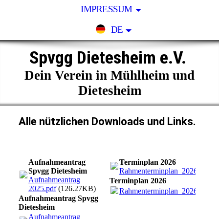
IMPRESSUM
DE
Spvgg Dietesheim e.V.
Dein Verein in Mühlheim und
Dietesheim
Alle nützlichen Downloads und Links.
Aufnahmeantrag
Terminplan 2026
Spvgg Dietesheim
Rahmenterminplan_2026.pdf
(5
Aufnahmeantrag
Terminplan 2026
2025.pdf
(126.27KB)
Rahmenterminplan_2026.pdf
(5
Aufnahmeantrag Spvgg
Dietesheim
Aufnahmeantrag