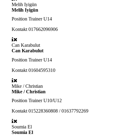
Melih Iyigün
Melih Iyigün
Position
Trainer U14
Kontakt
017662096906
Can Karabulut
Can Karabulut
Position
Trainer U14
Kontakt
01604595310
Mike / Christian
Mike / Christian
Position
Trainer U10/U12
Kontakt
015228360808 / 01637792269
Soumia El
Soumia El