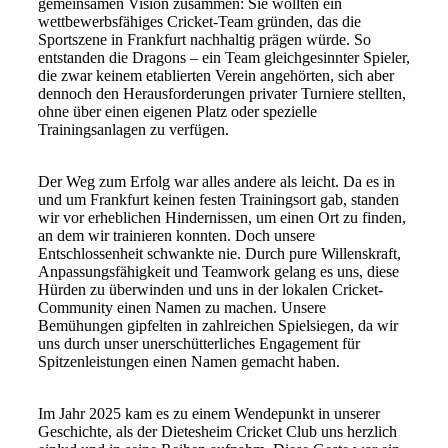
gemeinsamen Vision zusammen: Sie wollten ein
wettbewerbsfähiges Cricket-Team gründen, das die
Sportszene in Frankfurt nachhaltig prägen würde. So
entstanden die Dragons – ein Team gleichgesinnter Spieler,
die zwar keinem etablierten Verein angehörten, sich aber
dennoch den Herausforderungen privater Turniere stellten,
ohne über einen eigenen Platz oder spezielle
Trainingsanlagen zu verfügen.
Der Weg zum Erfolg war alles andere als leicht. Da es in
und um Frankfurt keinen festen Trainingsort gab, standen
wir vor erheblichen Hindernissen, um einen Ort zu finden,
an dem wir trainieren konnten. Doch unsere
Entschlossenheit schwankte nie. Durch pure Willenskraft,
Anpassungsfähigkeit und Teamwork gelang es uns, diese
Hürden zu überwinden und uns in der lokalen Cricket-
Community einen Namen zu machen. Unsere
Bemühungen gipfelten in zahlreichen Spielsiegen, da wir
uns durch unser unerschütterliches Engagement für
Spitzenleistungen einen Namen gemacht haben.
Im Jahr 2025 kam es zu einem Wendepunkt in unserer
Geschichte, als der Dietesheim Cricket Club uns herzlich